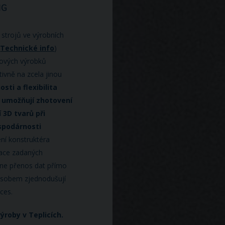
strojů ve výrobních
a
Technické info
)
rových výrobků
tivně na zcela jinou
ti a flexibilita
 umožňují zhotovení
3D tvarů při
spodárnosti
ní konstruktéra
izace zadaných
ine přenos dat přímo
ůsobem zjednodušují
oces.
ýroby v Teplicích.