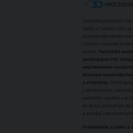
Technické parametry CNC 
halách v Teplicích (více n
posunují naši nabídku tva
z hutních materiálů kvalita
úroveň.
Technické možnos
používaných CNC strojů
nepřeberného množství 
dosažení maximální ho
a efektivity.
Přímé spoje
s výrobní linkou, optimal
parametrů výrobků a on-l
do strojů podstatným zp
a zrychlují celý výrobní pr
Prohlédněte si video z v