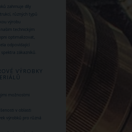
bků zahrnuje díly
trukcí, různých typů
skou výrobu
ky našim technickým
ni optimalizovat,
ela odpovídající
 spektra zákazníků.
ROVÉ VÝROBKY
ERIÁLŮ
lými možnostmi
enosti v oblasti
vek výrobků pro různá