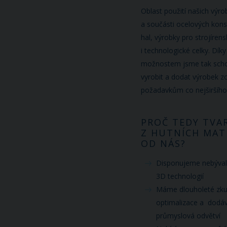
Oblast použití našich výro
a součásti ocelových kons
hal, výrobky pro strojíren
i technologické celky. Dí
možnostem jsme tak schop
vyrobit a dodat výrobek zc
požadavkům co nejširšího
PROČ TEDY TVA
Z HUTNÍCH MAT
OD NÁS?
Disponujeme nebýva
3D technologií
Máme dlouholeté zkuš
optimalizace a dodá
průmyslová odvětví