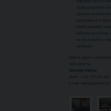
Nabízíme vysoce efek
služby podpořené vla
zázemím a skladový
(optimalizace a výro
Každé jednotlivé za
veškerou pozornost 
na dlouhodobé a vz
spolupráci
Máte-li zájem o podrobněj
nebo pište na:
Slavomír Saleta
Mobil : +420 776 000 450
E-mail: saleta(at)excon.cz