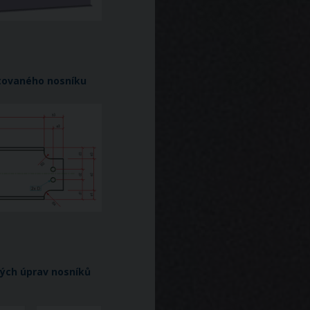
tovaného nosníku
vých úprav nosníků