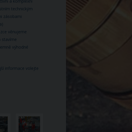
tivní a komplexní
stním technickým
mi zásobami
ba)
kázce věnujeme
a stavíme
ájemně výhodné
ší informace volejte