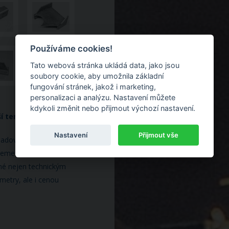
Používáme cookies!
Tato webová stránka ukládá data, jako jsou
soubory cookie, aby umožnila základní
fungování stránek, jakož i marketing,
personalizaci a analýzu. Nastavení můžete
kdykoli změnit nebo přijmout výchozí nastavení.
ší termíny
Nastavení
Přijmout vše
skladovými zásobami
žeme nabídnout
dné nejen technickým
metry, ale i cenou