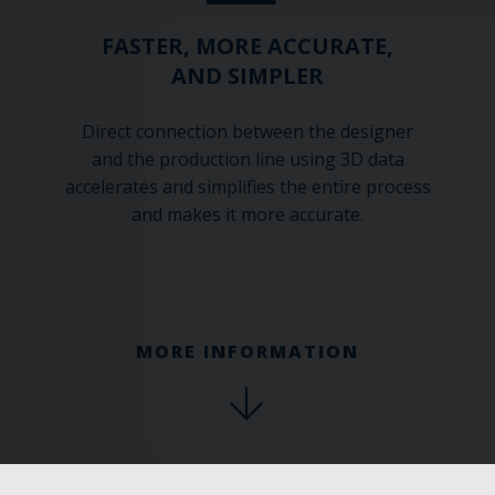
Y
FASTER, MORE ACCURATE,
AND SIMPLER
,
Direct connection between the designer
and the production line using 3D data
accelerates and simplifies the entire process
and makes it more accurate.
MORE INFORMATION