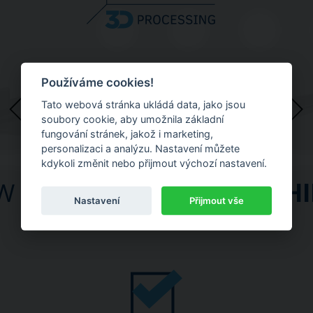
Používáme cookies!
Tato webová stránka ukládá data, jako jsou
soubory cookie, aby umožnila základní
fungování stránek, jakož i marketing,
personalizaci a analýzu. Nastavení můžete
kdykoli změnit nebo přijmout výchozí nastavení.
W DIMENSION IN
3D MACH
Nastavení
Přijmout vše