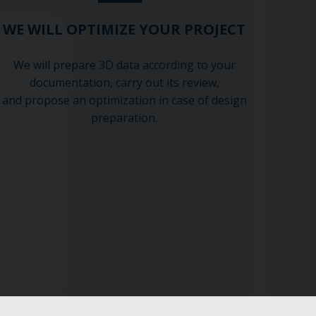
WE WILL OPTIMIZE YOUR PROJECT
We will prepare 3D data according to your
documentation, carry out its review,
and propose an optimization in case of design
preparation.