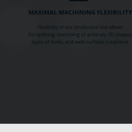
MAXIMAL MACHINING FLEXIBILIT
Flexibility of our production line allows
for splitting, machining of arbitrary 3D shapes
types of holes, and weld surfaces treatment.