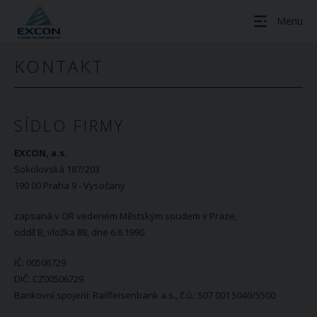
Menu
KONTAKT
SÍDLO FIRMY
EXCON, a.s.
Sokolovská 187/203
190 00 Praha 9 - Vysočany
zapsaná v OR vedeném Městským soudem v Praze,
oddíl B, vložka 88, dne 6.6.1990
IČ: 00506729
DIČ: CZ00506729
Bankovní spojení: Raiffeisenbank a.s., č.ú.: 507 001 5040/5500