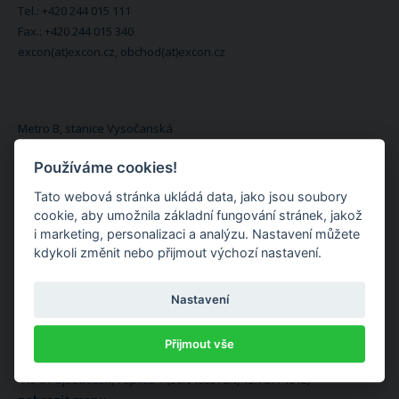
Tel.: +420 244 015 111
Fax.: +420 244 015 340
excon(at)excon.cz, obchod(at)excon.cz
Metro B, stanice Vysočanská
Používáme cookies!
KONTAKTNÍ OSOBY
Tato webová stránka ukládá data, jako jsou soubory
cookie, aby umožnila základní fungování stránek, jakož
Saleta Slavomír
i marketing, personalizaci a analýzu. Nastavení můžete
Tel.: +420 776 000 450
kdykoli změnit nebo přijmout výchozí nastavení.
saleta(at)excon.cz
Nastavení
Výrobní závod Teplice
Přijmout vše
Řetenická 133
415 01 Újezdeček, Teplice 1 (
50.6406578N, 13.7877481E)